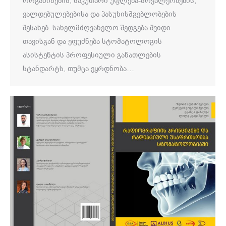
ორგანიზების, საკუთარი უფლება-მოვალეობების,
ვალდებულებებისა და პასუხისმგებლობების
შესახებ. სახელმძღვანელო შედგება შვიდი
თავისგან და ეფუძნება სტომატოლოგის
ასისტენტის პროფესიული განათლების
სტანდარტს, თუმცა ეყრდნობა…