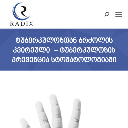
Search:
ᲢᲣᲑᲔᲠᲙᲣᲚᲝᲖᲗᲐᲜ ᲑᲠᲫᲝᲚᲘᲡ
ᲙᲕᲘᲠᲔᲣᲚᲘ – ᲢᲣᲑᲔᲠᲙᲣᲚᲝᲖᲘᲡ
ᲞᲠᲔᲕᲔᲜᲪᲘᲐ ᲡᲢᲝᲛᲐᲢᲝᲚᲝᲒᲘᲐᲨᲘ