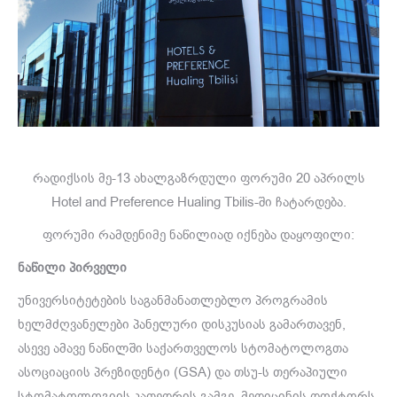
რადიქსის მე-13 ახალგაზრდული ფორუმი 20 აპრილს
Hotel and Preference Hualing Tbilis-ში ჩატარდება.
ფორუმი რამდენიმე ნაწილიად იქნება დაყოფილი:
ნაწილი პირველი
უნივერსიტეტების საგანმანათლებლო პროგრამის
ხელმძღვანელები პანელური დისკუსიას გამართავენ,
ასევე ამავე ნაწილში საქართველოს სტომატოლოგთა
ასოციაციის პრეზიდენტი (GSA) და თსუ-ს თერაპიული
სტომატოლოგიის კათედრის გამგე, მედიცინის დოქტორს,