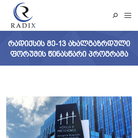
Search:
ᲠᲐᲓᲘᲥᲡᲘᲡ ᲛᲔ-13 ᲐᲮᲐᲚᲒᲐᲖᲠᲓᲣᲚᲘ
ᲤᲝᲠᲣᲛᲘᲡ ᲬᲘᲜᲐᲡᲬᲐᲠᲘ ᲞᲠᲝᲒᲠᲐᲛᲐ