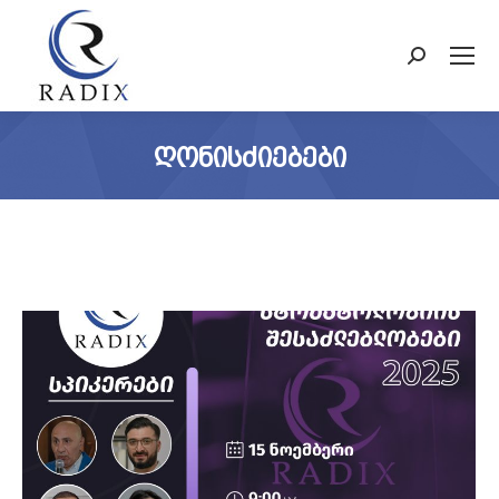
Search:
ᲦᲝᲜᲘᲡᲫᲘᲔᲑᲔᲑᲘ