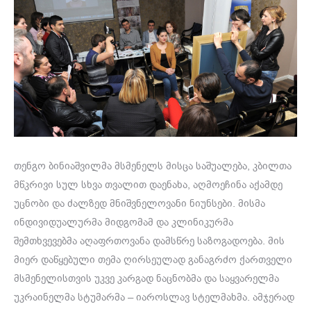
თენგო ბინიაშვილმა მსმენელს მისცა საშუალება, კბილთა
მწკრივი სულ სხვა თვალით დაენახა, აღმოეჩინა აქამდე
უცნობი და ძალზედ მნიშვნელოვანი ნიუნსები. მისმა
ინდივიდუალურმა მიდგომამ და კლინიკურმა
შემთხვევებმა აღაფრთოვანა დამსწრე საზოგადოება. მის
მიერ დაწყებული თემა ღირსეულად განაგრძო ქართველი
მსმენელისთვის უკვე კარგად ნაცნობმა და საყვარელმა
უკრაინელმა სტუმარმა – იაროსლავ სტელმახმა. ამჯერად