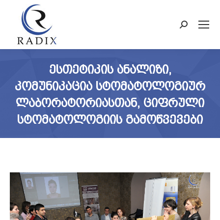
Search:
ᲔᲡᲗᲔᲢᲘᲙᲘᲡ ᲐᲜᲐᲚᲘᲖᲘ,
ᲙᲝᲛᲣᲜᲘᲙᲐᲪᲘᲐ ᲡᲢᲝᲛᲐᲢᲝᲚᲝᲒᲘᲣᲠ
ᲚᲐᲑᲝᲠᲐᲢᲝᲠᲘᲐᲡᲗᲐᲜ, ᲪᲘᲤᲠᲣᲚᲘ
ᲡᲢᲝᲛᲐᲢᲝᲚᲝᲒᲘᲘᲡ ᲒᲐᲛᲝᲬᲕᲔᲕᲔᲑᲘ