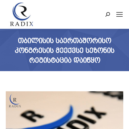
Search:
ᲗᲑᲘᲚᲘᲡᲘᲡ ᲡᲐᲔᲠᲗᲐᲨᲝᲠᲘᲡᲝ
ᲙᲝᲜᲒᲠᲔᲡᲘᲡ ᲛᲔᲔᲥᲕᲡᲔ ᲡᲔᲖᲝᲜᲘᲡ
ᲠᲔᲒᲘᲡᲢᲐᲪᲘᲐ ᲓᲐᲘᲬᲧᲝ