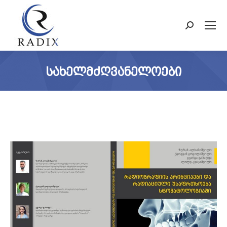
Search:
ᲡᲐᲮᲔᲚᲛᲫᲦᲕᲐᲜᲔᲚᲝᲔᲑᲘ