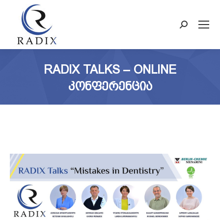
Search:
RADIX TALKS – ONLINE
ᲙᲝᲜᲤᲔᲠᲔᲜᲪᲘᲐ