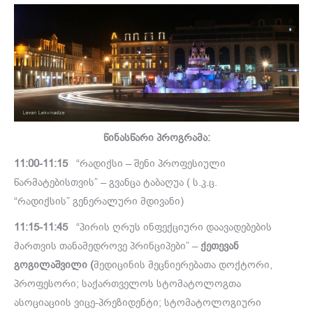
წინასწარი პროგრამა:
11:00-
11:15
“რადიქსი – შენი პროფესიული
წარმატებისთვის” –
გვანცა ტაბაღუა ( ს.კ.ც.
“რადიქსის” გენერალური მდივანი)
11:15-11:45
“პირის ღრუს ინფექციური დაავადებების
მართვის თანამედროვე პრინციპები” –
ქეთევან
გოგილაშვილი (
მედიცინის მეცნიერებათა დოქტორი,
პროფესორი; საქართველოს სტომატოლოგთა
ასოციაციის ვიცე-პრეზიდენტი; სტომატოლოგიური