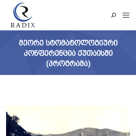
Search:
ᲛᲔᲝᲠᲔ ᲡᲢᲝᲛᲐᲢᲝᲚᲝᲒᲘᲣᲠᲘ
ᲙᲝᲜᲤᲔᲠᲔᲜᲪᲘᲐ ᲥᲣᲗᲐᲘᲡᲨᲘ
(ᲞᲠᲝᲒᲠᲐᲛᲐ)