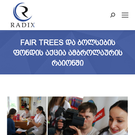
Search:
FAIR TREES ᲓᲐ ᲑᲝᲚᲡᲔᲑᲘᲡ
ᲤᲝᲜᲓᲘᲡ ᲐᲥᲪᲘᲐ ᲐᲛᲑᲠᲝᲚᲐᲣᲠᲘᲡ
ᲠᲐᲘᲝᲜᲨᲘ