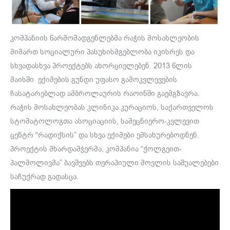
კომპანიის წარმომადგენლებმა რაჭის მოსახლეობის
მიმართ სოციალური პასუხისმგებლობა იკისრეს და
სხვადასხვა პროექტებს ახორციელებენ. 2013 წლის
მაისში ექიმების გუნდი უფასო გამოკვლევების
ჩასატარებლად ამბროლაურის რაოინში გაემგზავრა.
რაჭის მოსახლეობას კლინიკა კურაციოს, საქართველოს
სტომატოლოგთა ასოციაციის, სამეცნიერო-კვლევით
ცენტრ “რადიქსის” და სხვა ექიმები ემსახურებოდნენ.
პროექტის მხარდამჭერმა, კომპანია “ქოლგეით-
პალმოლივმა” ბავშვებს თერაპიული მოვლის საშუალებები
საჩუქრად გადასცა.