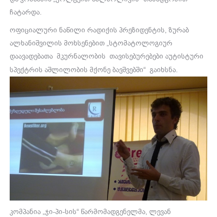
ჩატარდა.
ოფიციალური ნაწილი რადიქის პრეზიდენტის, ზურაბ
ალხანიშვილის მოხსენებით „სტომატოლოგიურ
დაავადებათა მკურნალობის თავისებურებები აუტისტური
სპექტრის აშლილობის მქონე ბავშვებში“ გაიხსნა.
კომპანია „ჯი-პი-სის“ წარმომადგენელმა, ლევან