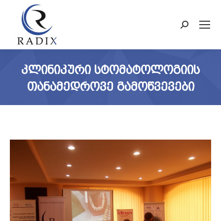
Search:
ᲙᲚᲘᲜᲘᲙᲣᲠᲘ ᲡᲢᲝᲛᲐᲢᲝᲚᲝᲒᲘᲘᲡ
ᲗᲐᲜᲐᲛᲔᲓᲠᲝᲕᲔ ᲒᲐᲛᲝᲬᲕᲔᲕᲔᲑᲘ