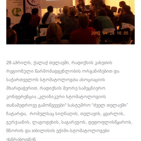
28 აპრილს, ქალაქ თელავში, რადიქსის კახეთის
რეგიონული წარმომადგენლობის ორგანიზებით და
საქართველოს სტომატოლოგთა ასოციაციის
მხარდაჭერით, რადიქსის მეორე სამეცნიერო
კონფერენცია „კლინიკური სტომატოლოგიის
თანამედროვე გამოწვევები“ სასტუმრო “ძველ თელავში”
ჩატარდა, რომელსაც სიღნაღის, თელავის, ყვარლის,
გურჯაანის, ლაგოდეხის, საგარეჯოს, დედოფლისწყაროს,
წნორის და თბილისის ექიმი-სტომატოლოგები
ესწრებოდნენ.