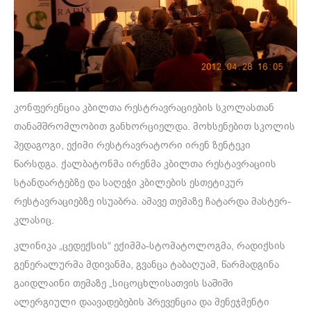
კონფერენცია კბილთა რესტრავრაციების სკოლასთან
თანამშრომლობით განხორციელდა. მოხსენებით სკოლის
პედაგოგი, ექიმი რესტრავრატორი ირენ ზენტეკი
წარსდგა. ქალბატონმა ირენმა კბილთა რესტავრაციის
სტანდარტებზე და საღეჭი კბილების ესთეტიკურ
რესტავრაციებზე ისუაბრა. ამავე თემაზე ჩატარდა მასტერ-
კლასიც.
კლინიკა „ცედექსის“ ექიმმა-სტომატოლოგმა, რადიქსის
გენერალურმა მდივანმა, გვანცა ტაბაღუამ, წარმადგინა
გაიდლაინი თემაზე „სიცოცხლისათვის საშიში
ალერგიული დაავადებების პრევენცია და მენეჯმენტი