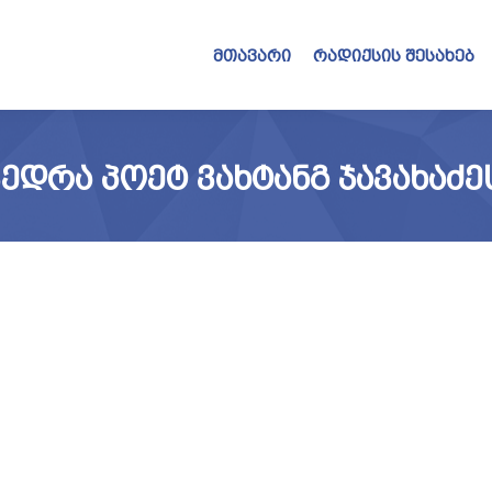
მთავარი
რადიქსის შესახებ
ᲕᲔᲓᲠᲐ ᲞᲝᲔᲢ ᲕᲐᲮᲢᲐᲜᲒ ᲯᲐᲕᲐᲮᲐᲫᲔ